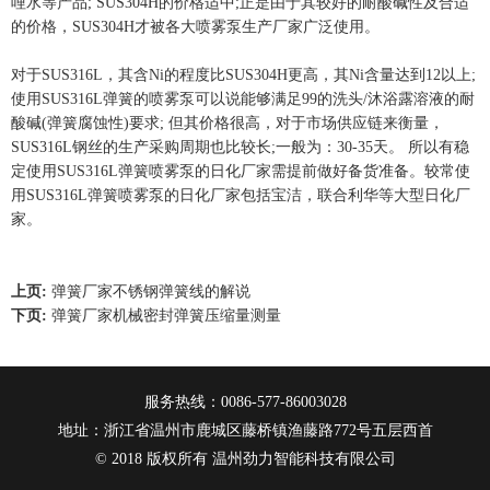
哩水等产品; SUS304H的价格适中;正是由于其较好的耐酸碱性及合适
的价格，SUS304H才被各大喷雾泵生产厂家广泛使用。
对于SUS316L，其含Ni的程度比SUS304H更高，其Ni含量达到12以上;
使用SUS316L弹簧的喷雾泵可以说能够满足99的洗头/沐浴露溶液的耐
酸碱(弹簧腐蚀性)要求; 但其价格很高，对于市场供应链来衡量，
SUS316L钢丝的生产采购周期也比较长;一般为：30-35天。 所以有稳
定使用SUS316L弹簧喷雾泵的日化厂家需提前做好备货准备。较常使
用SUS316L弹簧喷雾泵的日化厂家包括宝洁，联合利华等大型日化厂
家。
上页:
弹簧厂家不锈钢弹簧线的解说
下页:
弹簧厂家机械密封弹簧压缩量测量
服务热线：0086-577-86003028
地址：浙江省温州市鹿城区藤桥镇渔藤路772号五层西首
© 2018 版权所有 温州劲力智能科技有限公司